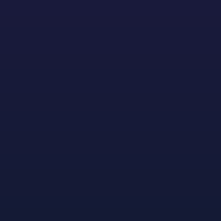
共享经济
通过平台共享资源，提高利用率